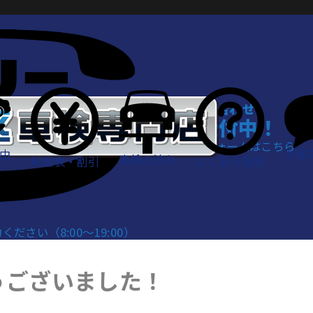
WEBでお問い合わせ
24時間受付中！
お問い合わせフォームはこちら
お客
由
車検の流れ
料金表・割引
よくある質問
さい（8:00～19:00）
うございました！