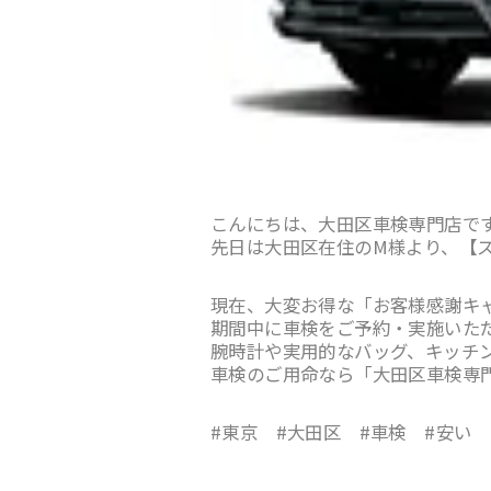
こんにちは、大田区車検専門店で
先日は大田区在住のM様より、【
現在、大変お得な「お客様感謝キ
期間中に車検をご予約・実施いただ
腕時計や実用的なバッグ、キッチ
車検のご用命なら「大田区車検専
#東京 #大田区 #車検 #安い 