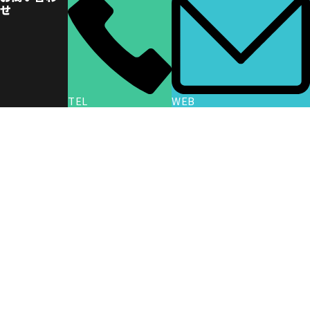
せ
TEL
WEB
トップページ
選ばれる理由
料金表・割引
車検の流れ
よくある質問
お客様の声
店舗案内
お問い合わせ
会社概要
プライバシーポリシー
車検専門店広場(羽田本店)
車検広場専門店(大田中央店)
車検専門店広場(南蒲田店)