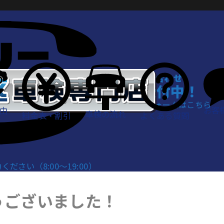
WEBでお問い合わせ
24時間受付中！
お問い合わせフォームはこちら
お客
由
車検の流れ
料金表・割引
よくある質問
さい（8:00～19:00）
うございました！