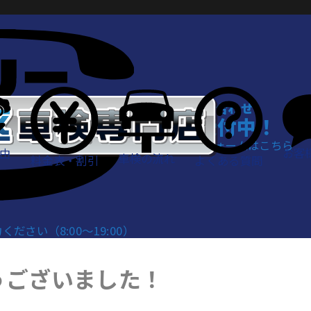
WEBでお問い合わせ
24時間受付中！
お問い合わせフォームはこちら
お客
由
車検の流れ
料金表・割引
よくある質問
さい（8:00～19:00）
うございました！