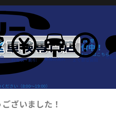
WEBでお問い合わせ
24時間受付中！
お問い合わせフォームはこちら
お客
由
車検の流れ
料金表・割引
よくある質問
さい（8:00～19:00）
うございました！