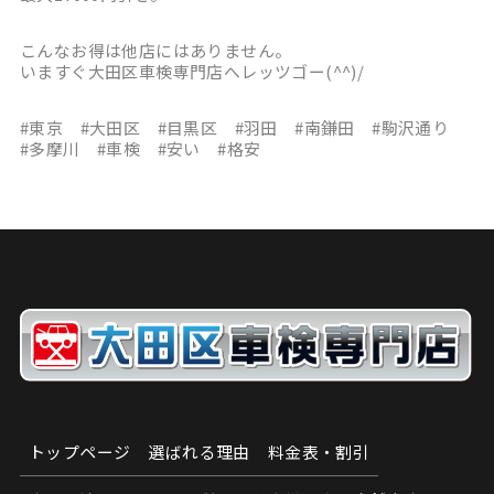
こんなお得は他店にはありません。
いますぐ大田区車検専門店へレッツゴー(^^)/
#東京 #大田区 #目黒区 #羽田 #南鎌田 #駒沢通り
#多摩川 #車検 #安い #格安
トップページ
選ばれる理由
料金表・割引