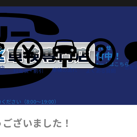
WEBでお問い合わせ
24時間受付中！
お問い合わせフォームはこちら
お客
由
車検の流れ
料金表・割引
よくある質問
さい（8:00～19:00）
うございました！